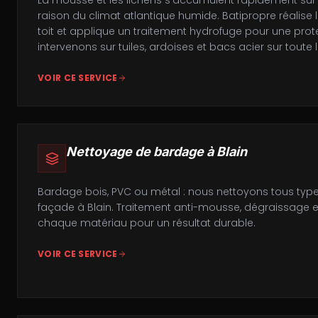
La mousse et les lichens s'accumulent rapidement sur l
raison du climat atlantique humide. Batipropre réalis
toit et applique un traitement hydrofuge pour une prot
intervenons sur tuiles, ardoises et bacs acier sur tout
VOIR CE SERVICE
Nettoyage de bardage
à
Blain
Bardage bois, PVC ou métal : nous nettoyons tous typ
façade à Blain. Traitement anti-mousse, dégraissage 
chaque matériau pour un résultat durable.
VOIR CE SERVICE