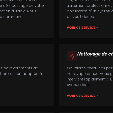
es toitures à Blain en
Façades encrassées, trac
e le démoussage de votre
traitement professionnel
ection durable. Nous
application d'un hydrofu
e la commune.
ou vos briques.
VOIR CE SERVICE
Nettoyage de ch
es de revêtements de
Gouttières obstruées par 
et protection adaptée à
nettoyage annuel vous pr
intervient rapidement à 
évacuations.
VOIR CE SERVICE