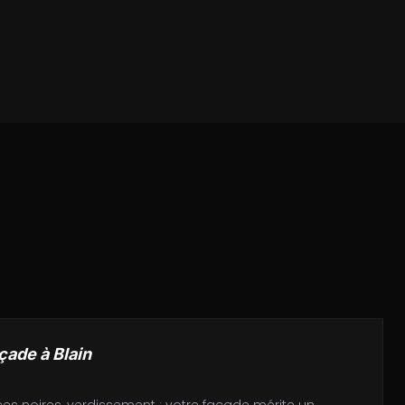
açade
à
Blain