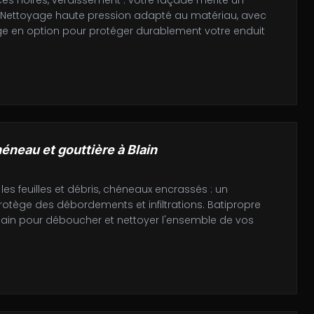
es noires, verdissement : votre façade mérite un
. Nettoyage haute pression adapté au matériau, avec
ge en option pour protéger durablement votre enduit
éneau et gouttière
à
Blain
les feuilles et débris, chéneaux encrassés : un
otège des débordements et infiltrations. Batipropre
Blain pour déboucher et nettoyer l'ensemble de vos