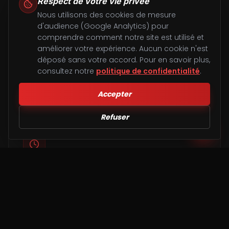
Respect de votre vie privée
Nous utilisons des cookies de mesure
d'audience (Google Analytics) pour
comprendre comment notre site est utilisé et
Basé à Blain (44)
améliorer votre expérience. Aucun cookie n'est
déposé sans votre accord. Pour en savoir plus,
Intervenant local, vous connaissez notre adresse.
consultez notre
politique de confidentialité
.
Pas de sous-traitant, nos propres équipes se
déplacent.
Accepter
Refuser
Réactivité 7j/7
Disponible du lundi au dimanche pour votre devis
et votre intervention. Réponse garantie sous 24h.